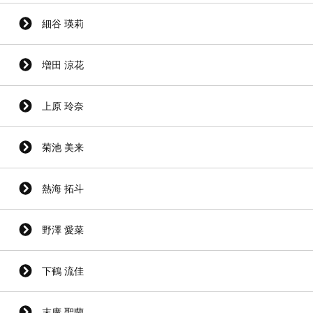
細谷 瑛莉
増田 涼花
上原 玲奈
菊池 美来
熱海 拓斗
野澤 愛菜
下鶴 流佳
末廣 聖蘭