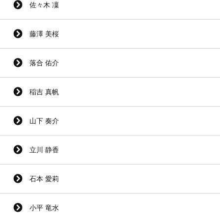
佐々木 凜
藤澤 美桜
落合 佑介
稲吉 真帆
山下 奏介
立川 静香
石本 愛莉
小平 竜水