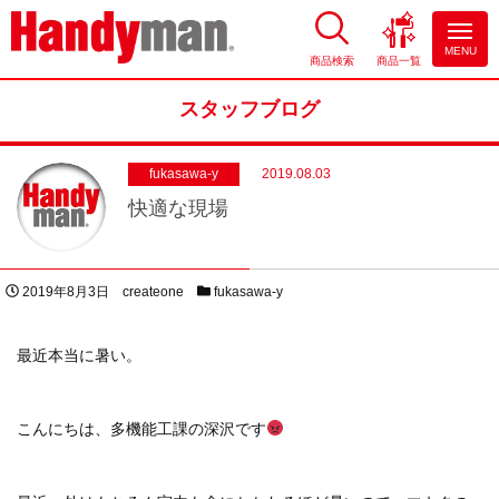
MENU
商品検索
商品一覧
お風呂やキッチンのリフォーム
ならハンディマン
スタッフブログ
fukasawa-y
2019.08.03
快適な現場
投稿日
著者
スタッフブログカテゴリー
2019年8月3日
createone
fukasawa-y
最近本当に暑い。
こんにちは、多機能工課の深沢です