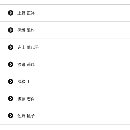
上野 正裕
保坂 陽柊
込山 華代子
渡邉 莉緒
深松 工
後藤 志保
佐野 毬子