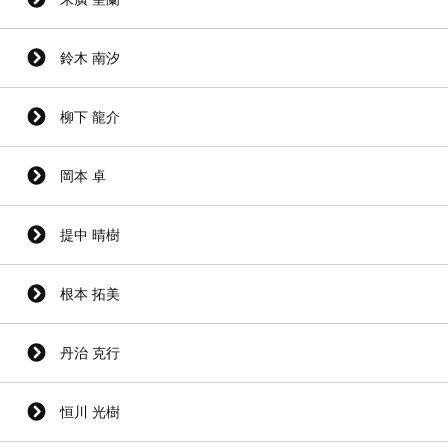
鈴木 南汐
柳下 龍介
岡本 卓
提中 晴樹
根本 拓美
丹治 克行
恒川 光樹