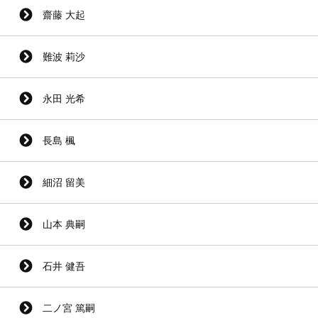
齋藤 大起
難波 莉沙
永田 光希
長島 楓
細沼 留美
山本 典嗣
石井 健吾
二ノ宮 篤嗣