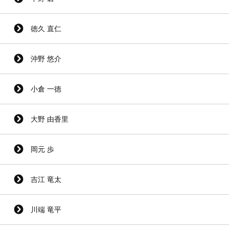
徳久 直仁
沖野 悠介
小倉 一徳
大野 由香里
岡元 歩
吉江 竜太
川端 竜平