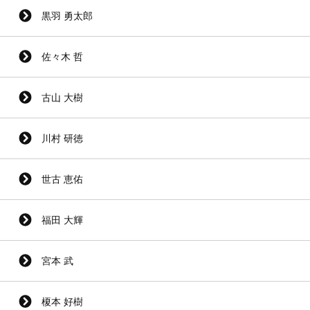
黒羽 勇太郎
佐々木 哲
古山 大樹
川村 研徳
世古 恵佑
福田 大輝
宮本 武
榎本 好樹