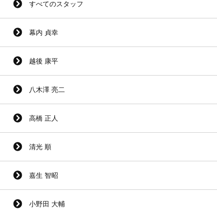
すべてのスタッフ
幕内 貞幸
越後 康平
八木澤 亮二
高橋 正人
清光 順
嘉生 智昭
小野田 大輔