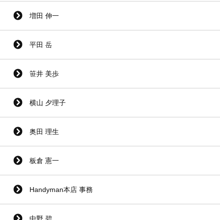
増田 伸一
平田 岳
笹井 美歩
横山 夕理子
奥田 理生
板倉 憲一
Handyman本店 事務
中野 碧