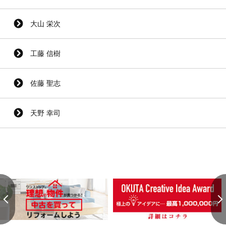
大山 栄次
工藤 信樹
佐藤 聖志
天野 幸司