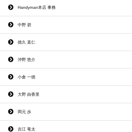
Handyman本店 事務
中野 碧
徳久 直仁
沖野 悠介
小倉 一徳
大野 由香里
岡元 歩
吉江 竜太