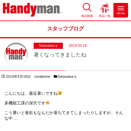
MENU
商品検索
商品一覧
お風呂やキッチンのリフォーム
ならハンディマン
スタッフブログ
fukasawa-y
2019.05.18
暑くなってきましたね
投稿日
著者
スタッフブログカテゴリー
2019年5月18日
createone
fukasawa-y
こんにちは、最近暑いですね
多機能工課の深沢です
こう暑いと食欲もなんだか落ちてきてしまったりしますが、そん
な中….