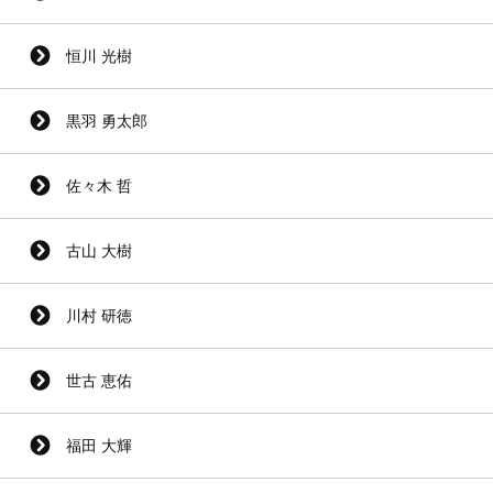
恒川 光樹
黒羽 勇太郎
佐々木 哲
古山 大樹
川村 研徳
世古 恵佑
福田 大輝