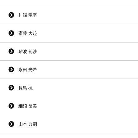
川端 竜平
齋藤 大起
難波 莉沙
永田 光希
長島 楓
細沼 留美
山本 典嗣