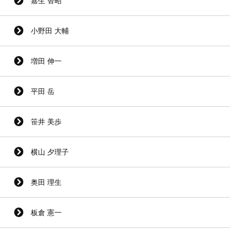
嘉生 智昭
小野田 大輔
増田 伸一
平田 岳
笹井 美歩
横山 夕理子
奥田 理生
板倉 憲一