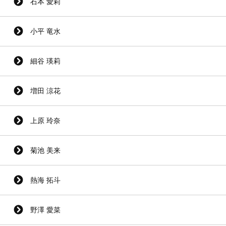
石本 愛莉
小平 竜水
細谷 瑛莉
増田 涼花
上原 玲奈
菊池 美来
熱海 拓斗
野澤 愛菜