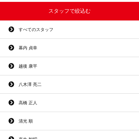
スタッフで絞込む
すべてのスタッフ
幕内 貞幸
越後 康平
八木澤 亮二
高橋 正人
清光 順