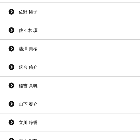
佐野 毬子
佐々木 凜
藤澤 美桜
落合 佑介
稲吉 真帆
山下 奏介
立川 静香