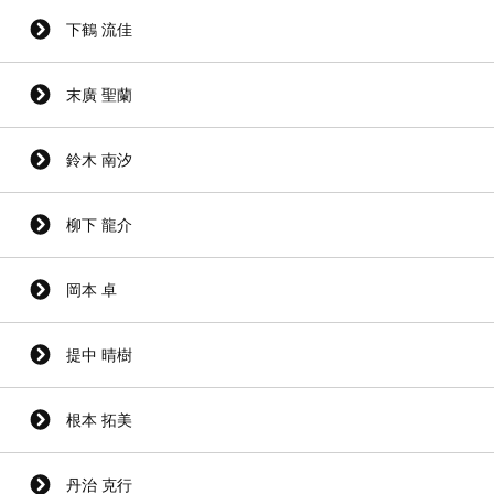
下鶴 流佳
末廣 聖蘭
鈴木 南汐
柳下 龍介
岡本 卓
提中 晴樹
根本 拓美
丹治 克行