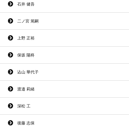
石井 健吾
二ノ宮 篤嗣
上野 正裕
保坂 陽柊
込山 華代子
渡邉 莉緒
深松 工
後藤 志保