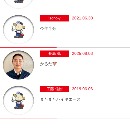
2021.06.30
isono-y
今年半分
2025.08.03
長島 楓
かるた
2019.06.06
工藤 信樹
またまたハイキエース