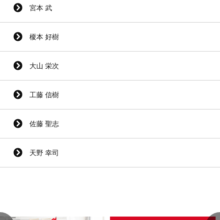
宮本 武
榎本 好樹
大山 栄次
工藤 信樹
佐藤 聖志
天野 幸司