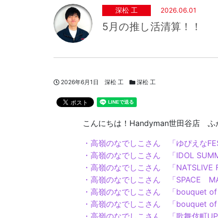
深松 工
2026.06.01
5月の推し活清算！！
投稿日
著者
スタッフブログカテゴリー
2026年6月1日
深松 工
深松 工
こんにちは！Handyman世田谷店 
・高嶺のなでしこさん 「ゆぴえなFE
・高嶺のなでしこさん 「IDOL SUMME
・高嶺のなでしこさん 「NATSLIVE F
・高嶺のなでしこさん 「SPACE MA
・高嶺のなでしこさん 「bouquet of
・高嶺のなでしこさん 「bouquet of
・高嶺のなでしこさん 「歌舞伎町UPG