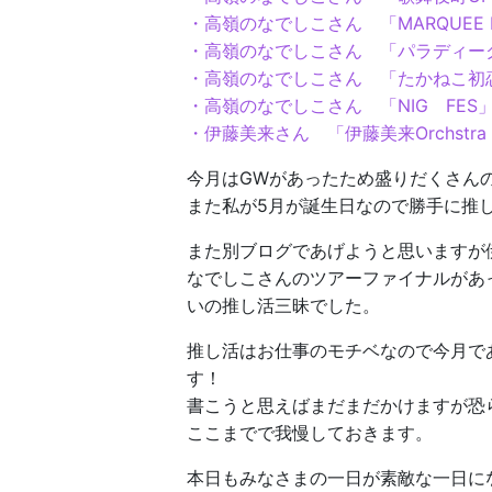
・高嶺のなでしこさん 「MARQUEE 
・高嶺のなでしこさん 「パラディークpr
・高嶺のなでしこさん 「たかねこ初
・高嶺のなでしこさん 「NIG FE
・伊藤美来さん 「伊藤美来Orchstra Conce
今月はGWがあったため盛りだくさん
また私が5月が誕生日なので勝手に推しか
また別ブログであげようと思いますが
なでしこさんのツアーファイナルがあ
いの推し活三昧でした。
推し活はお仕事のモチベなので今月で
す！
書こうと思えばまだまだかけますが恐
ここまでで我慢しておきます。
本日もみなさまの一日が素敵な一日に