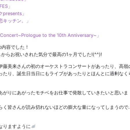
FES」
esents」
恋キッチン。」
S」
rt~Prologue to the 10th Anniversary~」
の内容でした！
らお祝いされた気分で最高の1ヶ月でした!(^^)!
伊藤美来さんの初のオーケストラコンサートがあったり、高嶺
ったり、誕生日当日にもライブがあったりとほんとに過剰なく
あがりにあがったモチベをお仕事で発散していきたいと思いま
らく皆さんが読み切れないほどの膨大な量になってしまうので
なりますように