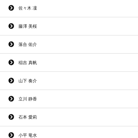
佐々木 凜
藤澤 美桜
落合 佑介
稲吉 真帆
山下 奏介
立川 静香
石本 愛莉
小平 竜水