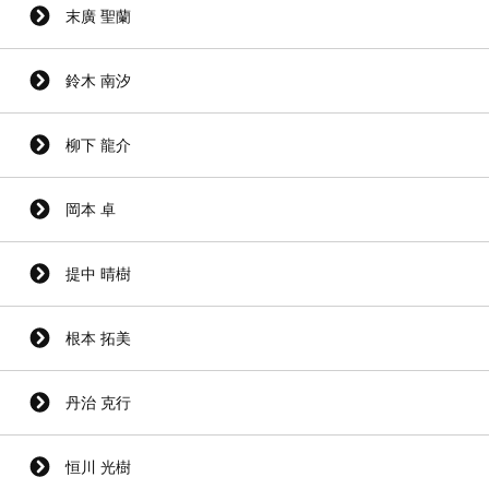
末廣 聖蘭
鈴木 南汐
柳下 龍介
岡本 卓
提中 晴樹
根本 拓美
丹治 克行
恒川 光樹