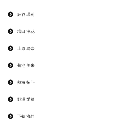
細谷 瑛莉
増田 涼花
上原 玲奈
菊池 美来
熱海 拓斗
野澤 愛菜
下鶴 流佳