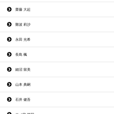
齋藤 大起
難波 莉沙
永田 光希
長島 楓
細沼 留美
山本 典嗣
石井 健吾