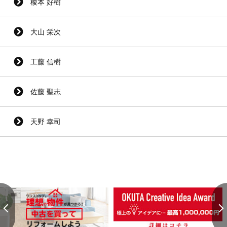
榎本 好樹
大山 栄次
工藤 信樹
佐藤 聖志
天野 幸司