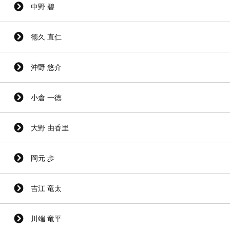
中野 碧
徳久 直仁
沖野 悠介
小倉 一徳
大野 由香里
岡元 歩
吉江 竜太
川端 竜平