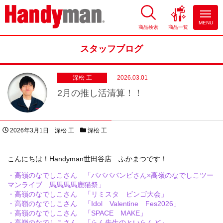
MENU
商品検索
商品一覧
お風呂やキッチンのリフォーム
ならハンディマン
スタッフブログ
深松 工
2026.03.01
2月の推し活清算！！
投稿日
著者
スタッフブログカテゴリー
2026年3月1日
深松 工
深松 工
こんにちは！Handyman世田谷店 ふかまつです！
・高嶺のなでしこさん 「ババババンビさん×高嶺のなでしこツー
マンライブ 馬馬馬馬鹿猫祭」
・高嶺のなでしこさん 「リミスタ ビンゴ大会」
・高嶺のなでしこさん 「Idol Valentine Fes2026」
・高嶺のなでしこさん 「SPACE MAKE」
・高嶺のなでしこさん 「らん先生のといらんど」