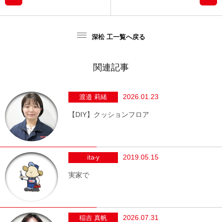
深松 工一覧へ戻る
関連記事
2026.01.23
渡邉 莉緒
【DIY】クッションフロア
2019.05.15
ita-y
実家で
2026.07.31
稲吉 真帆