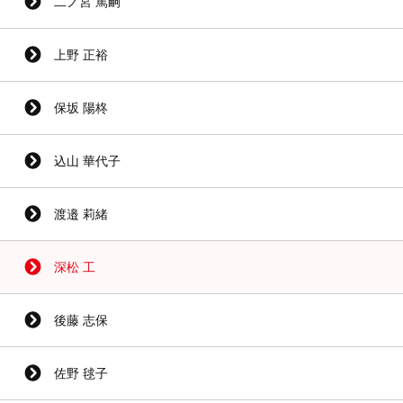
二ノ宮 篤嗣
上野 正裕
保坂 陽柊
込山 華代子
渡邉 莉緒
深松 工
後藤 志保
佐野 毬子