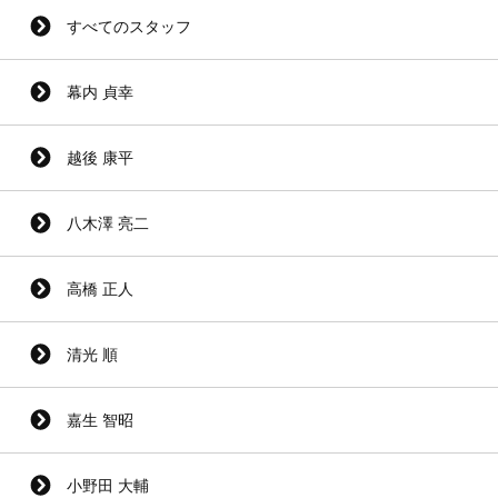
すべてのスタッフ
幕内 貞幸
越後 康平
八木澤 亮二
高橋 正人
清光 順
嘉生 智昭
小野田 大輔