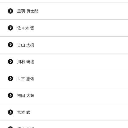
黒羽 勇太郎
佐々木 哲
古山 大樹
川村 研徳
世古 恵佑
福田 大輝
宮本 武