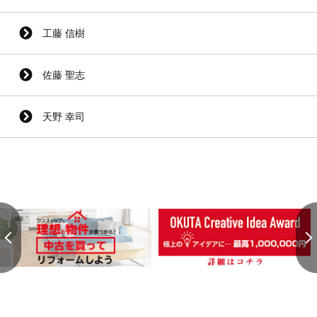
工藤 信樹
佐藤 聖志
天野 幸司