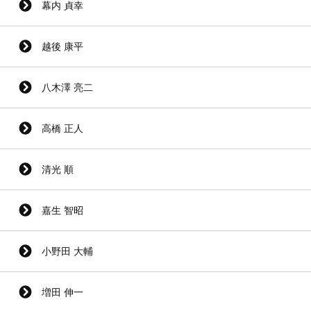
幕内 貞幸
越後 康平
八木澤 亮二
高橋 正人
清光 順
嘉生 智昭
小野田 大輔
増田 伸一