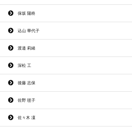
保坂 陽柊
込山 華代子
渡邉 莉緒
深松 工
後藤 志保
佐野 毬子
佐々木 凜