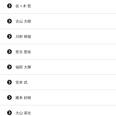
佐々木 哲
古山 大樹
川村 研徳
世古 恵佑
福田 大輝
宮本 武
榎本 好樹
大山 栄次