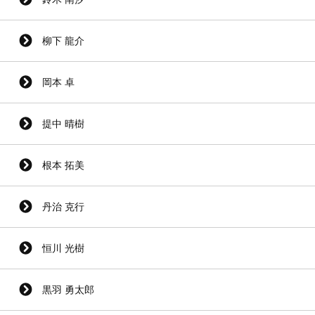
柳下 龍介
岡本 卓
提中 晴樹
根本 拓美
丹治 克行
恒川 光樹
黒羽 勇太郎