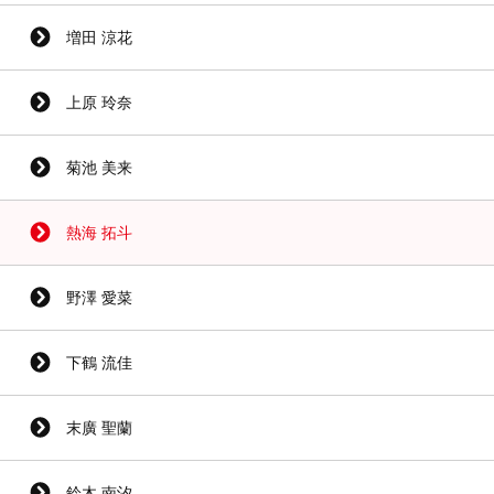
増田 涼花
上原 玲奈
菊池 美来
熱海 拓斗
野澤 愛菜
下鶴 流佳
末廣 聖蘭
鈴木 南汐