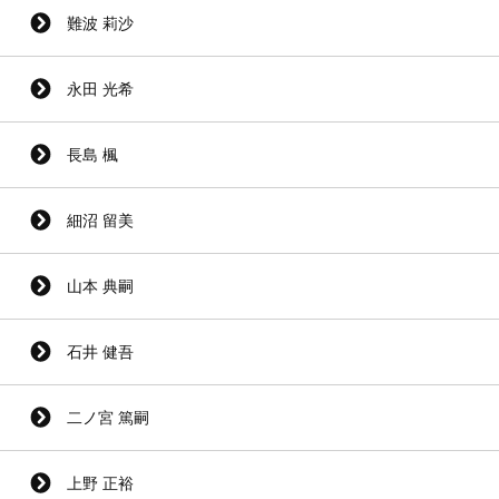
難波 莉沙
永田 光希
長島 楓
細沼 留美
山本 典嗣
石井 健吾
二ノ宮 篤嗣
上野 正裕