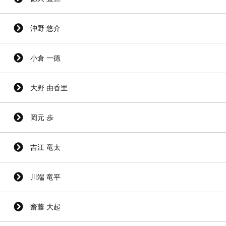
沖野 悠介
小倉 一徳
大野 由香里
岡元 歩
吉江 竜太
川端 竜平
齋藤 大起