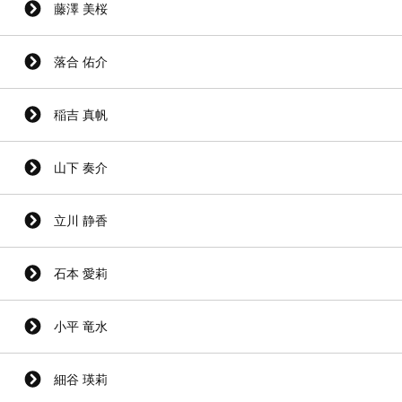
藤澤 美桜
落合 佑介
稲吉 真帆
山下 奏介
立川 静香
石本 愛莉
小平 竜水
細谷 瑛莉