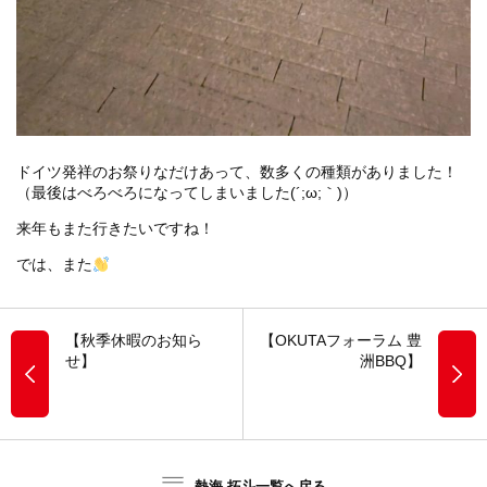
ドイツ発祥のお祭りなだけあって、数多くの種類がありました！
（最後はべろべろになってしまいました(´;ω;｀)）
来年もまた行きたいですね！
では、また
【秋季休暇のお知ら
【OKUTAフォーラム 豊
せ】
洲BBQ】
熱海 拓斗一覧へ戻る