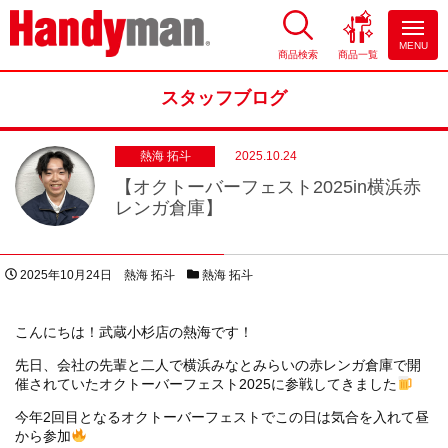
MENU
商品検索
商品一覧
お風呂やキッチンのリフォーム
ならハンディマン
スタッフブログ
熱海 拓斗
2025.10.24
【オクトーバーフェスト2025in横浜赤
レンガ倉庫】
投稿日
著者
スタッフブログカテゴリー
2025年10月24日
熱海 拓斗
熱海 拓斗
こんにちは！武蔵小杉店の熱海です！
先日、会社の先輩と二人で横浜みなとみらいの赤レンガ倉庫で開
催されていたオクトーバーフェスト2025に参戦してきました
今年2回目となるオクトーバーフェストでこの日は気合を入れて昼
から参加