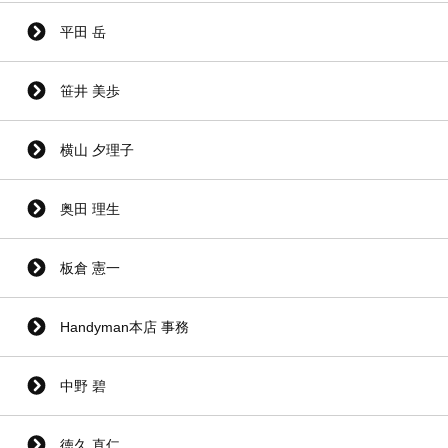
平田 岳
笹井 美歩
横山 夕理子
奥田 理生
板倉 憲一
Handyman本店 事務
中野 碧
徳久 直仁