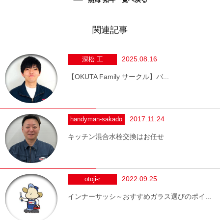
関連記事
2025.08.16
深松 工
【OKUTA Family サークル】バ...
2017.11.24
handyman-sakado
キッチン混合水栓交換はお任せ
2022.09.25
otoji-r
インナーサッシ～おすすめガラス選びのポイ...