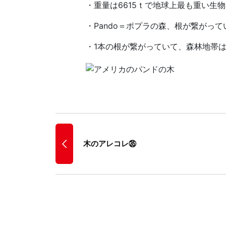
・重量は6615ｔで地球上最も重い生
・Pando＝ポプラの森、根が繋がって
・1本の根が繋がっていて、森林地帯は
木のアレコレ㉟