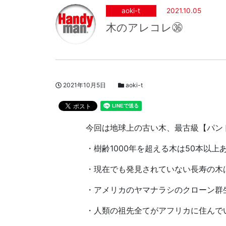
aoki-t
2021.10.05
木のアレコレ㊱
投稿日
スタッフブログカテゴリー
2021年10月5日
aoki-t
著者
今回は地球上の古い木、最古級【パンド
・樹齢1000年を超える木は50本以上
・現在でも発見されていない長寿の木
・アメリカのヤマナラシのクローン群
・人類の祖先全てがアフリカに住んで