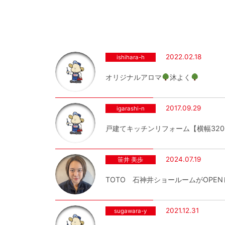
2022.02.18
ishihara-h
オリジナルアロマ
沐よく
2017.09.29
igarashi-n
戸建てキッチンリフォーム【横幅32
2024.07.19
笹井 美歩
TOTO 石神井ショールームがOPE
2021.12.31
sugawara-y