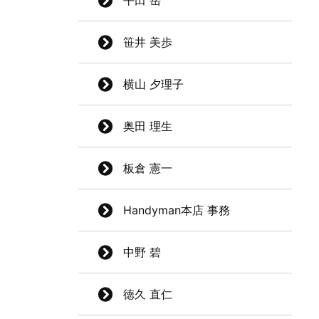
平田 岳
笹井 美歩
横山 夕理子
奥田 理生
板倉 憲一
Handyman本店 事務
中野 碧
徳久 直仁