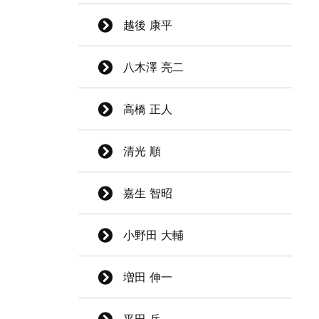
越後 康平
八木澤 亮二
高橋 正人
清光 順
嘉生 智昭
小野田 大輔
増田 伸一