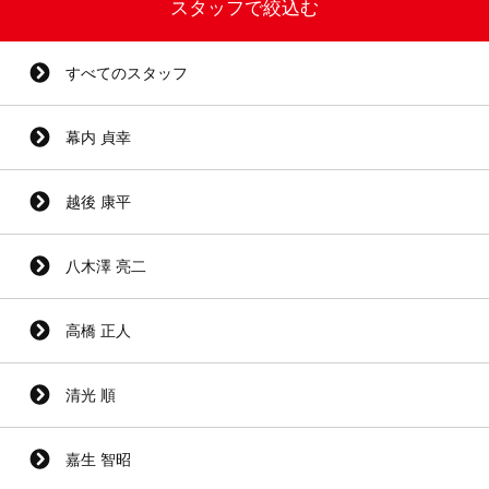
スタッフで絞込む
すべてのスタッフ
幕内 貞幸
越後 康平
八木澤 亮二
高橋 正人
清光 順
嘉生 智昭