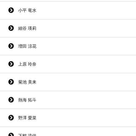
小平 竜水
細谷 瑛莉
増田 涼花
上原 玲奈
菊池 美来
熱海 拓斗
野澤 愛菜
下鶴 流佳