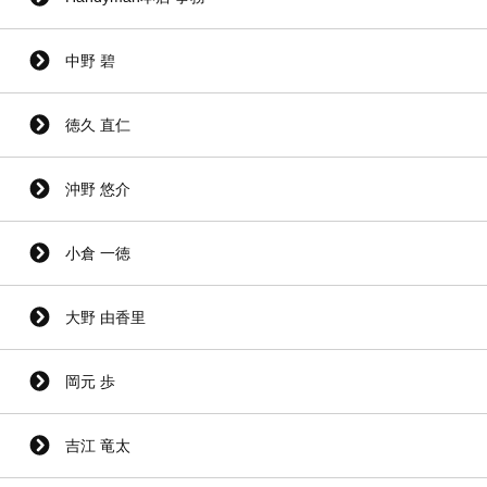
中野 碧
徳久 直仁
沖野 悠介
小倉 一徳
大野 由香里
岡元 歩
吉江 竜太