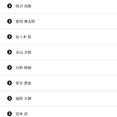
恒川 光樹
黒羽 勇太郎
佐々木 哲
古山 大樹
川村 研徳
世古 恵佑
福田 大輝
宮本 武