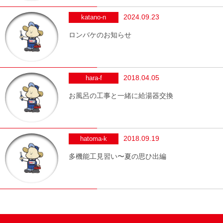
2024.09.23
katano-n
ロンバケのお知らせ
2018.04.05
hara-f
お風呂の工事と一緒に給湯器交換
2018.09.19
hatoma-k
多機能工見習い〜夏の思ひ出編