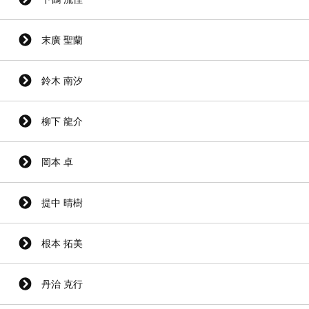
末廣 聖蘭
鈴木 南汐
柳下 龍介
岡本 卓
提中 晴樹
根本 拓美
丹治 克行