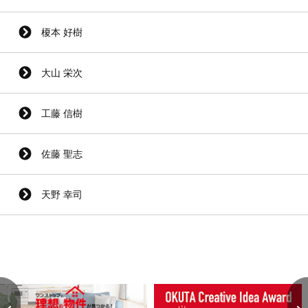
榎本 好樹
大山 栄次
工藤 信樹
佐藤 聖志
天野 幸司