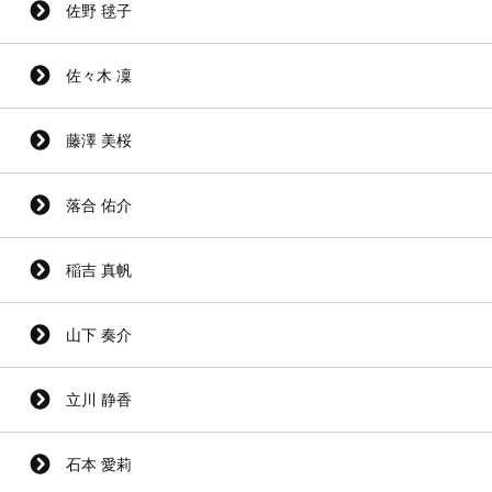
佐野 毬子
佐々木 凜
藤澤 美桜
落合 佑介
稲吉 真帆
山下 奏介
立川 静香
石本 愛莉