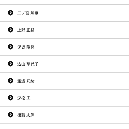
二ノ宮 篤嗣
上野 正裕
保坂 陽柊
込山 華代子
渡邉 莉緒
深松 工
後藤 志保