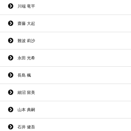
川端 竜平
齋藤 大起
難波 莉沙
永田 光希
長島 楓
細沼 留美
山本 典嗣
石井 健吾