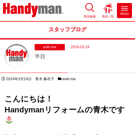
MENU
商品検索
商品一覧
お風呂やキッチンのリフォーム
ならハンディマン
スタッフブログ
aoki-ma
2024.03.24
半目
投稿日
著者
スタッフブログカテゴリー
2024年3月24日
青木 麻衣子
aoki-ma
こんにちは！
Handymanリフォームの青木です