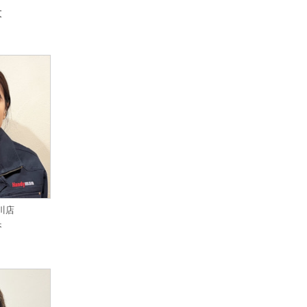
大
立川店
香