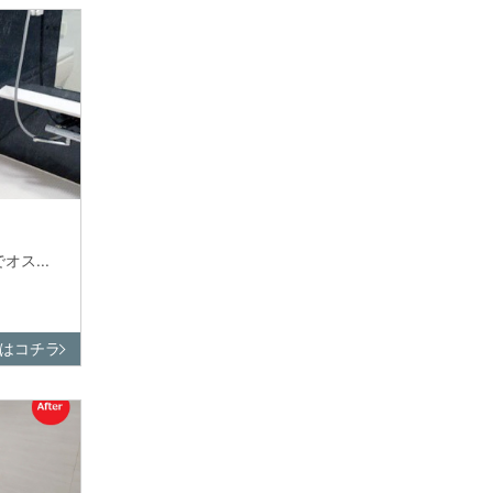
ス...
はコチラ