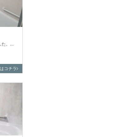
。...
はコチラ