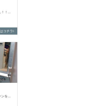
！...
はコチラ
を...