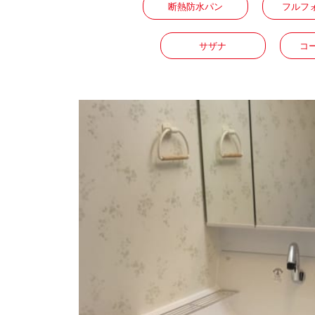
断熱防水パン
フルフ
サザナ
コ